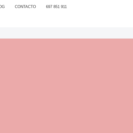
OG
CONTACTO
697 851 911