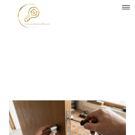
Cómo desmontar una
cerradura sin romper nada