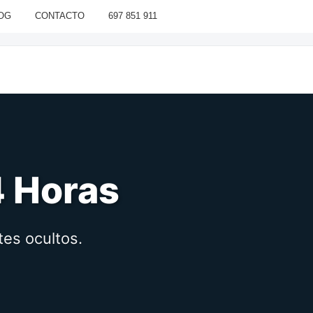
OG
CONTACTO
697 851 911
4 Horas
tes ocultos.