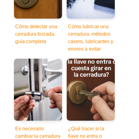
Cómo detectar una
Cómo lubricar una
cerradura forzada:
cerradura: métodos
guía completa
casero, lubricantes y
errores a evitar
Es necesario
¿Qué hacer si la
cambiar la cerradura
llave no entra o