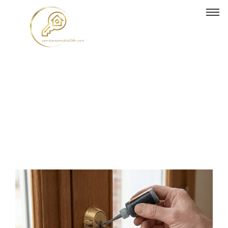
Cómo lubricar una
cerradura sin dañarla