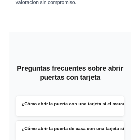
valoracion sin compromiso.
Preguntas frecuentes sobre abrir
puertas con tarjeta
¿Cómo abrir la puerta con una tarjeta si el marco es m
Si el hueco entre la puerta y el marco es
¿Cómo abrir la puerta de casa con una tarjeta si tiene 
muy estrecho, una tarjeta de credito
puede ser demasiado gruesa. Prueba con