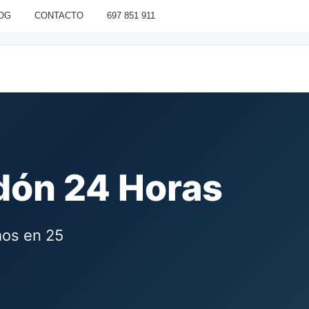
OG
CONTACTO
697 851 911
Odón 24 Horas
mos en 25