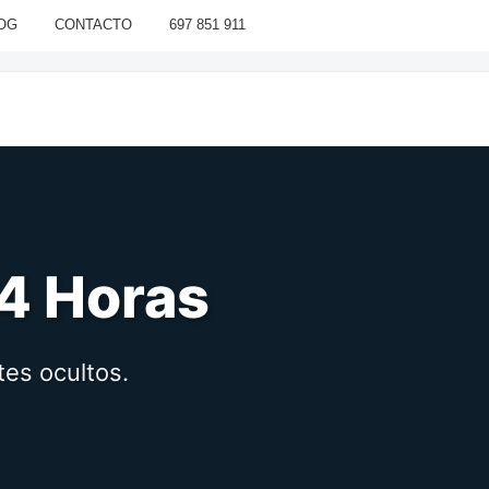
OG
CONTACTO
697 851 911
24 Horas
tes ocultos.