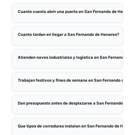
Cuanto cuesta abrir una puerta en San Fernando de Henares
El precio depende del tipo de cerradura y la
urgencia. Facilitamos presupuesto por
Cuanto tardan en llegar a San Fernando de Henares?
+
telefono antes de desplazarnos, sin
Nuestro tiempo medio de llegada en San
compromiso ni costes ocultos. El precio
Fernando de Henares es de 20 minutos.
Atienden naves industriales y logistica en San Fernando?
acordado es el precio final.
Disponibles 24 horas, 7 dias a la semana,
Si, estamos especializados en aperturas y
incluidos festivos y noches.
cerraduras para naves industriales, almacenes
Trabajan festivos y fines de semana en San Fernando de He
logisticos y locales comerciales del corredor
Si, servicio 24/7 los 365 dias del ano sin
del Henares.
recargos adicionales por festivos, noches ni
Dan presupuesto antes de desplazarse a San Fernando?
+
fines de semana.
Siempre. Presupuesto cerrado por telefono
antes de desplazarnos. Confirmamos el precio
Que tipos de cerraduras instalan en San Fernando de Henare
antes de iniciar cualquier trabajo.