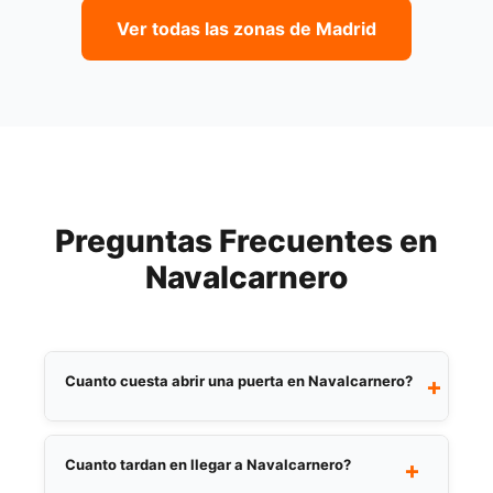
Ver todas las zonas de Madrid
Preguntas Frecuentes en
Navalcarnero
Cuanto cuesta abrir una puerta en Navalcarnero?
+
El precio depende del tipo de cerradura y la
urgencia. Facilitamos presupuesto por
Cuanto tardan en llegar a Navalcarnero?
+