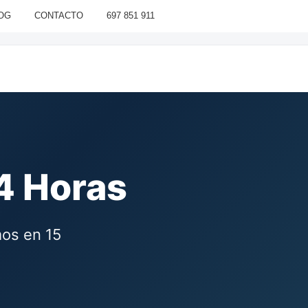
OG
CONTACTO
697 851 911
4 Horas
mos en 15