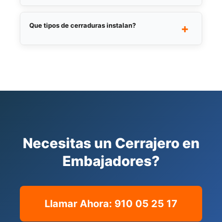
Si, siempre. Te informamos del precio
cerrado por telefono o WhatsApp antes de
Que tipos de cerraduras instalan?
+
salir hacia tu ubicacion.
Instalamos cerraduras de alta seguridad,
cilindros antibumping, cerraduras
electronicas, cerrojos y todo tipo de herrajes
para puertas y cierres metalicos.
Necesitas un Cerrajero en
Embajadores?
Llamar Ahora: 910 05 25 17