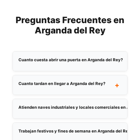
Preguntas Frecuentes en
Arganda del Rey
Cuanto cuesta abrir una puerta en Arganda del Rey?
+
El precio depende del tipo de cerradura y la
urgencia. Facilitamos presupuesto por
Cuanto tardan en llegar a Arganda del Rey?
+
telefono antes de desplazarnos, sin
Nuestro tiempo medio de llegada en Arganda
compromiso ni costes ocultos. El precio
del Rey es de 25 minutos. Disponibles 24
Atienden naves industriales y locales comerciales en Argan
acordado es el precio final.
horas, 7 dias a la semana, incluidos festivos y
Si, atendemos tanto viviendas como naves
noches.
industriales y locales comerciales. Reparamos
Trabajan festivos y fines de semana en Arganda del Rey?
cierres metalicos, cambiamos bombines y